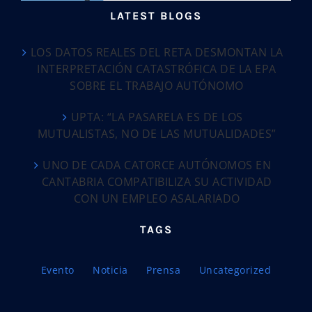
LATEST BLOGS
LOS DATOS REALES DEL RETA DESMONTAN LA
INTERPRETACIÓN CATASTRÓFICA DE LA EPA
SOBRE EL TRABAJO AUTÓNOMO
UPTA: “LA PASARELA ES DE LOS
MUTUALISTAS, NO DE LAS MUTUALIDADES”
UNO DE CADA CATORCE AUTÓNOMOS EN
CANTABRIA COMPATIBILIZA SU ACTIVIDAD
CON UN EMPLEO ASALARIADO
TAGS
Evento
Noticia
Prensa
Uncategorized