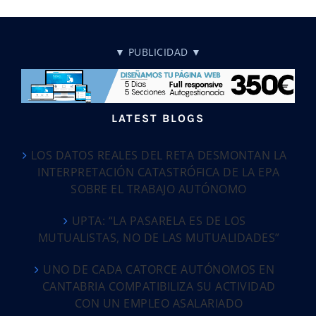
▼ PUBLICIDAD ▼
LATEST BLOGS
LOS DATOS REALES DEL RETA DESMONTAN LA
INTERPRETACIÓN CATASTRÓFICA DE LA EPA
SOBRE EL TRABAJO AUTÓNOMO
UPTA: “LA PASARELA ES DE LOS
MUTUALISTAS, NO DE LAS MUTUALIDADES”
UNO DE CADA CATORCE AUTÓNOMOS EN
CANTABRIA COMPATIBILIZA SU ACTIVIDAD
CON UN EMPLEO ASALARIADO