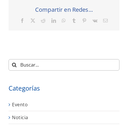
Compartir en Redes...
Facebook
X
Reddit
LinkedIn
WhatsApp
Tumblr
Pinterest
Vk
Correo
electrónic
Buscar:
Categorías
Evento
Noticia