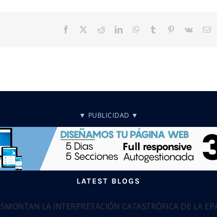
Facebook
X
Reddit
LinkedIn
WhatsApp
Tumblr
Pinterest
Vk
C
el
▼ PUBLICIDAD ▼
LATEST BLOGS
ESMONTAN LA INTERPRETACIÓN CATASTRÓFICA DE LA E