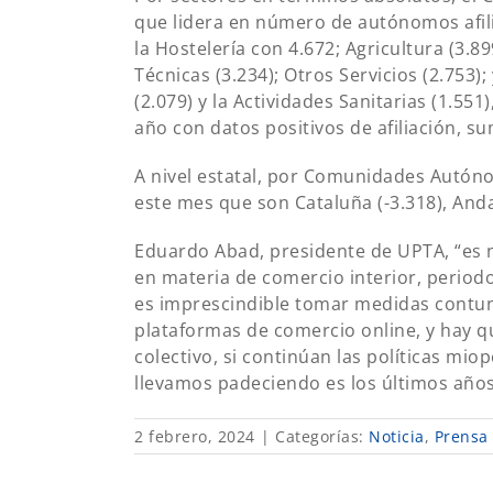
que lidera en número de autónomos afili
la Hostelería con 4.672; Agricultura (3.89
Técnicas (3.234); Otros Servicios (2.753)
(2.079) y la Actividades Sanitarias (1.551
año con datos positivos de afiliación, s
A nivel estatal, por Comunidades Autón
este mes que son Cataluña (-3.318), Andal
Eduardo Abad, presidente de UPTA, “es n
en materia de comercio interior, periodo
es imprescindible tomar medidas contun
plataformas de comercio online, y hay qu
colectivo, si continúan las políticas mi
llevamos padeciendo es los últimos años
2 febrero, 2024
|
Categorías:
Noticia
,
Prensa