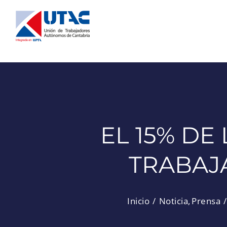
Saltar
al
contenido
EL 15% D
TRABAJ
Inicio
Noticia
Prensa