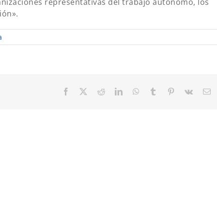
izaciones representativas del trabajo autónomo, los
ión».
a
Facebook
X
Reddit
LinkedIn
WhatsApp
Tumblr
Pinterest
Vk
C
el