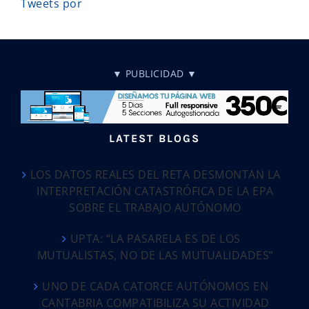
Tweets por
▼ PUBLICIDAD ▼
LATEST BLOGS
LOS DATOS REALES DEL RETA DESMONTAN LA
INTERPRETACIÓN CATASTRÓFICA DE LA EPA
SOBRE EL TRABAJO AUTÓNOMO
UPTA: “LA PASARELA ES DE LOS
MUTUALISTAS, NO DE LAS MUTUALIDADES”
UNO DE CADA CATORCE AUTÓNOMOS EN
CANTABRIA COMPATIBILIZA SU ACTIVIDAD