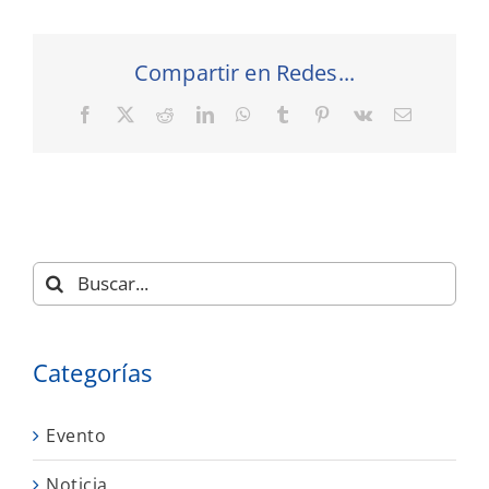
Compartir en Redes...
Facebook
X
Reddit
LinkedIn
WhatsApp
Tumblr
Pinterest
Vk
Correo
electrónic
Buscar:
Categorías
Evento
Noticia