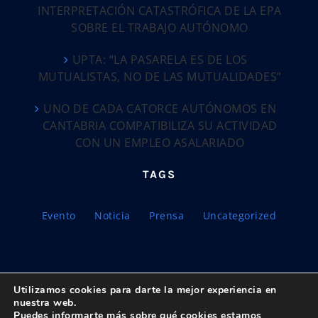
INTERPRETACIÓN CATASTRÓFICA DE LA EPA
SOBRE EL TRABAJO AUTÓNOMO
UPTA: “LA PASARELA ES DE LOS
MUTUALISTAS, NO DE LAS MUTUALIDADES”
UNO DE CADA CATORCE AUTÓNOMOS EN
CANTABRIA COMPATIBILIZA SU ACTIVIDAD
CON UN EMPLEO ASALARIADO
TAGS
Evento
Noticia
Prensa
Uncategorized
Utilizamos cookies para darte la mejor experiencia en
nuestra web.
Puedes informarte más sobre qué cookies estamos
© Copyright 2018 -
2026 UPTA | Todos los derechos reservados