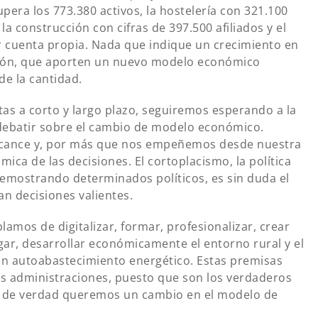
era los 773.380 activos, la hostelería con 321.100
a construcción con cifras de 397.500 afiliados y el
r cuenta propia. Nada que indique un crecimiento en
ación, que aporten un nuevo modelo económico
e la cantidad.
s a corto y largo plazo, seguiremos esperando a la
 debatir sobre el cambio de modelo económico.
alcance y, por más que nos empeñemos desde nuestra
mica de las decisiones. El cortoplacismo, la política
 demostrando determinados políticos, es sin duda el
tan decisiones valientes.
amos de digitalizar, formar, profesionalizar, crear
gar, desarrollar económicamente el entorno rural y el
un autoabastecimiento energético. Estas premisas
as administraciones, puesto que son los verdaderos
i de verdad queremos un cambio en el modelo de