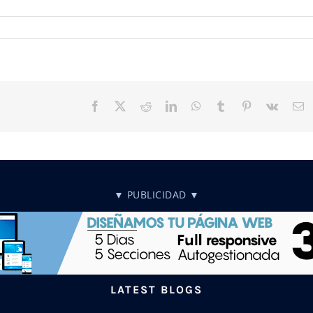
Facebook
X
Reddit
LinkedIn
WhatsApp
Tumblr
Pinterest
Vk
C
el
▼ PUBLICIDAD ▼
LATEST BLOGS