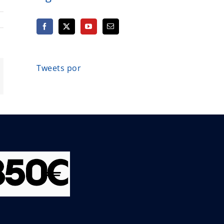
Tweets por
orreo
ectrónico