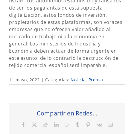
fiscal».
Los autónomos estamos muy cansados ​​
de ser los pagafantas de esta supuesta
digitalización, estos fondos de inversión,
propietarios de estas plataformas, son voraces
empresas que no ofrecen valor añadido al
mercado de trabajo ni a la economía en
general.
Los ministerios de Industria y
Economía deben actuar de forma urgente en
este asunto, de lo contrario la destrucción del
tejido comercial español será imparable.
11 mayo, 2022
|
Categorías:
Noticia
,
Prensa
Compartir en Redes...
Facebook
X
Reddit
LinkedIn
WhatsApp
Tumblr
Pinterest
Vk
Correo
electrónic