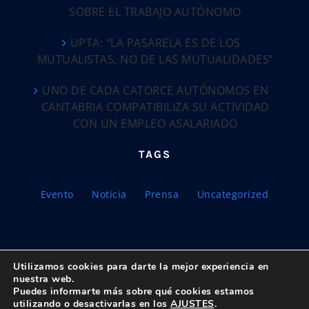
SOBRE EL TRABAJO AUTÓNOMO
UPTA: “LA PASARELA ES DE LOS
MUTUALISTAS, NO DE LAS MUTUALIDADES”
UNO DE CADA CATORCE AUTÓNOMOS EN
CANTABRIA COMPATIBILIZA SU ACTIVIDAD
CON UN EMPLEO ASALARIADO
TAGS
Evento
Noticia
Prensa
Uncategorized
Utilizamos cookies para darte la mejor experiencia en
nuestra web.
Puedes informarte más sobre qué cookies estamos
© Copyright 2018 -
2026 UPTA | Todos los derechos reservados
utilizando o desactivarlas en los
AJUSTES
.
|
Política de privacidad
|
Aviso Legal