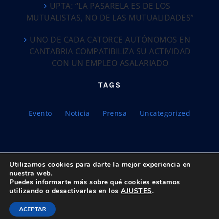
UPTA: “LA PASARELA ES DE LOS
MUTUALISTAS, NO DE LAS MUTUALIDADES”
UNO DE CADA CATORCE AUTÓNOMOS EN
CANTABRIA COMPATIBILIZA SU ACTIVIDAD
CON UN EMPLEO ASALARIADO
TAGS
Evento
Noticia
Prensa
Uncategorized
Utilizamos cookies para darte la mejor experiencia en
nuestra web.
Puedes informarte más sobre qué cookies estamos
© Copyright 2018 -
2026 UPTA | Todos los derechos reservados
utilizando o desactivarlas en los
AJUSTES
.
|
Política de privacidad
|
Aviso Legal
Facebook
X
Bluesky
YouTube
Correo
ACEPTAR
electrónico