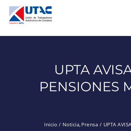
Saltar
al
contenido
UPTA AVIS
PENSIONES 
Inicio
Noticia
Prensa
UPTA AVIS