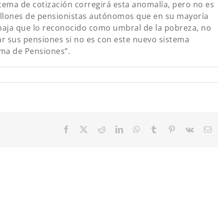
istema de cotización corregirá esta anomalía, pero no es
illones de pensionistas autónomos que en su mayoría
baja que lo reconocido como umbral de la pobreza, no
 sus pensiones si no es con este nuevo sistema
ema de Pensiones”.
Facebook
X
Reddit
LinkedIn
WhatsApp
Tumblr
Pinterest
Vk
C
el