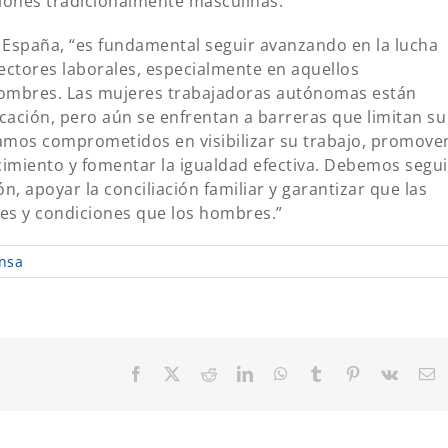
iones tradicionalmente masculinas.
España, “es fundamental seguir avanzando en la lucha
sectores laborales, especialmente en aquellos
ombres. Las mujeres trabajadoras autónomas están
ación, pero aún se enfrentan a barreras que limitan su
amos comprometidos en visibilizar su trabajo, promove
cimiento y fomentar la igualdad efectiva. Debemos segui
n, apoyar la conciliación familiar y garantizar que las
s y condiciones que los hombres.”
nsa
Facebook
X
Reddit
LinkedIn
WhatsApp
Tumblr
Pinterest
Vk
C
el