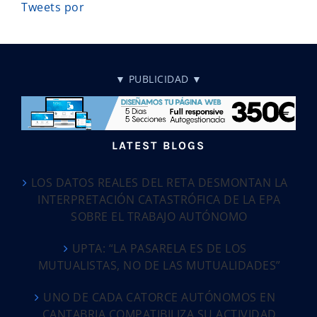
Tweets por
▼ PUBLICIDAD ▼
LATEST BLOGS
LOS DATOS REALES DEL RETA DESMONTAN LA
INTERPRETACIÓN CATASTRÓFICA DE LA EPA
SOBRE EL TRABAJO AUTÓNOMO
UPTA: “LA PASARELA ES DE LOS
MUTUALISTAS, NO DE LAS MUTUALIDADES”
UNO DE CADA CATORCE AUTÓNOMOS EN
CANTABRIA COMPATIBILIZA SU ACTIVIDAD