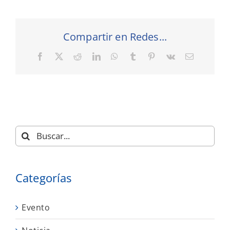
Compartir en Redes...
Facebook
X
Reddit
LinkedIn
WhatsApp
Tumblr
Pinterest
Vk
Correo
electrónic
Buscar:
Categorías
Evento