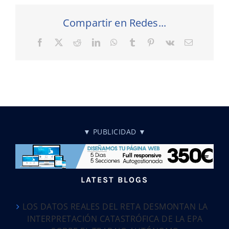
Compartir en Redes...
Facebook
X
Reddit
LinkedIn
WhatsApp
Tumblr
Pinterest
Vk
Correo
electrónic
▼ PUBLICIDAD ▼
LATEST BLOGS
LOS DATOS REALES DEL RETA DESMONTAN LA
INTERPRETACIÓN CATASTRÓFICA DE LA EPA