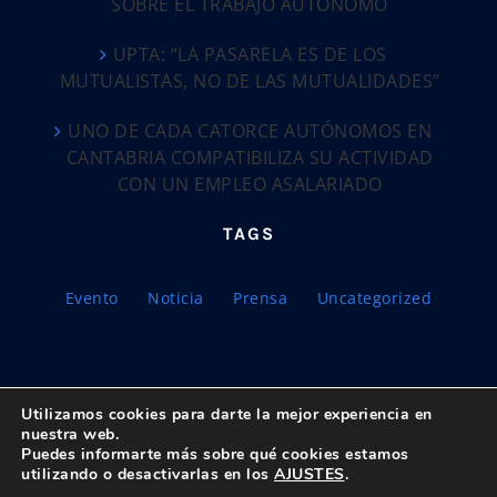
SOBRE EL TRABAJO AUTÓNOMO
UPTA: “LA PASARELA ES DE LOS
MUTUALISTAS, NO DE LAS MUTUALIDADES”
UNO DE CADA CATORCE AUTÓNOMOS EN
CANTABRIA COMPATIBILIZA SU ACTIVIDAD
CON UN EMPLEO ASALARIADO
TAGS
Evento
Noticia
Prensa
Uncategorized
Utilizamos cookies para darte la mejor experiencia en
nuestra web.
Puedes informarte más sobre qué cookies estamos
© Copyright 2018 -
2026 UPTA | Todos los derechos reservados
utilizando o desactivarlas en los
AJUSTES
.
|
Política de privacidad
|
Aviso Legal