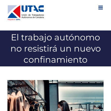
Saltar
al
contenido
El trabajo autónomo
no resistirá un nuevo
confinamiento
Ver
imagen
más
grande