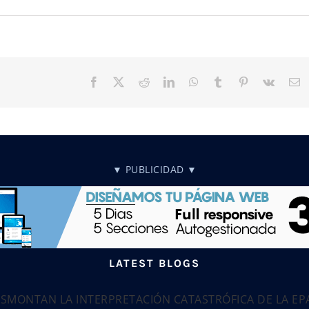
Facebook
X
Reddit
LinkedIn
WhatsApp
Tumblr
Pinterest
Vk
C
el
▼ PUBLICIDAD ▼
LATEST BLOGS
ESMONTAN LA INTERPRETACIÓN CATASTRÓFICA DE LA E