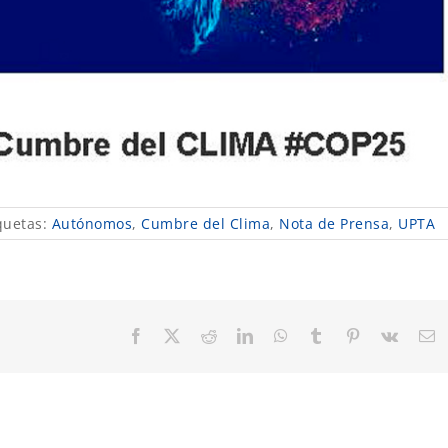
quetas:
Autónomos
,
Cumbre del Clima
,
Nota de Prensa
,
UPTA
Facebook
X
Reddit
LinkedIn
WhatsApp
Tumblr
Pinterest
Vk
C
el