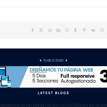
Facebook
X
Reddit
LinkedIn
WhatsApp
Tumblr
Pinterest
Vk
C
el
▼ PUBLICIDAD ▼
LATEST BLOGS
ESMONTAN LA INTERPRETACIÓN CATASTRÓFICA DE LA E