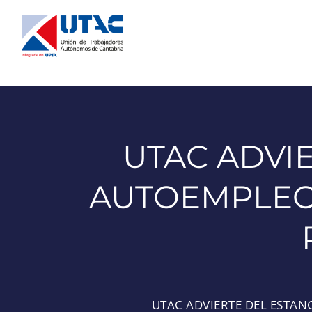
Saltar
al
contenido
UTAC ADVI
AUTOEMPLEO 
UTAC ADVIERTE DEL ESTAN