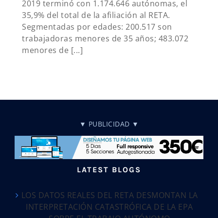
2019 terminó con 1.174.646 autónomas, el
35,9% del total de la afiliación al RETA.
Segmentadas por edades: 200.517 son
trabajadoras menores de 35 años; 483.072
menores de [...]
▼ PUBLICIDAD ▼
LATEST BLOGS
LOS DATOS REALES DEL RETA DESMONTAN LA
INTERPRETACIÓN CATASTRÓFICA DE LA EPA