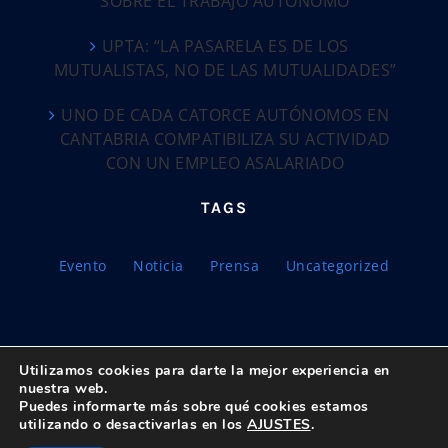
SOBRE EL TRABAJO AUTÓNOMO
UPTA: “LA PASARELA ES DE LOS
MUTUALISTAS, NO DE LAS MUTUALIDADES”
UNO DE CADA CATORCE AUTÓNOMOS EN
CANTABRIA COMPATIBILIZA SU ACTIVIDAD
CON UN EMPLEO ASALARIADO
TAGS
Evento
Noticia
Prensa
Uncategorized
Utilizamos cookies para darte la mejor experiencia en
nuestra web.
Puedes informarte más sobre qué cookies estamos
© Copyright 2018 -
2026 UPTA | Todos los derechos reservados
utilizando o desactivarlas en los
AJUSTES
.
|
Política de privacidad
|
Aviso Legal