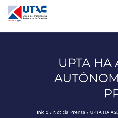
Saltar
al
contenido
UPTA HA 
AUTÓNOMO
P
Inicio
Noticia
Prensa
UPTA HA AS